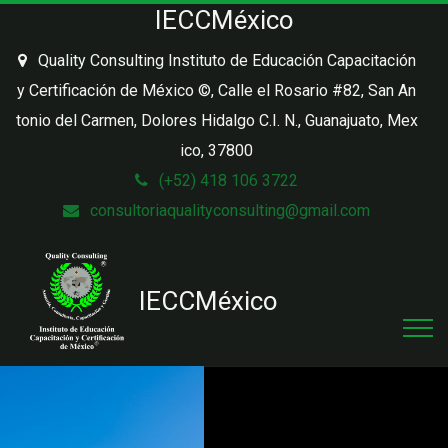
IECCMéxico
Quality Consulting Instituto de Educación Capacitación
y Certificación de México ©
,
Calle el Rosario #82, San An
tonio del Carmen, Dolores Hidalgo C.I. N.
,
Guanajuato, Mex
ico
,
37800
(+52) 418 106 3722
consultoriaqualityconsulting@gmail.com
IECC
México